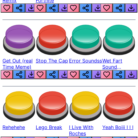
Remix
Fortnite
Get Out (real
Stop The Cap
Error Soundss
Wet Fart
Time Meme)
Sound
Realistic
Rehehehe
Lego Break
I Live With
Yeah Boiii I I I
Roches