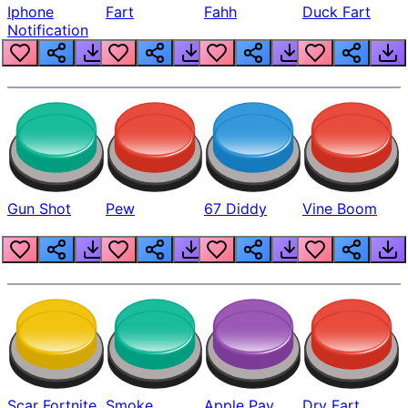
Iphone
Fart
Fahh
Duck Fart
Notification
Gun Shot
Pew
67 Diddy
Vine Boom
Scar Fortnite
Smoke
Apple Pay
Dry Fart