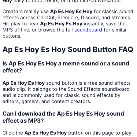
Hoy
easy to loop, remix, or drop mid-conversation.
Creators mainly use
Ap Es Hoy Es Hoy
for classic sound
effects across CapCut, Premiere, Discord, and streams.
Hit play to hear
Ap Es Hoy Es Hoy
instantly, save the
MP3 offline, or browse the full
soundboard
for similar
buttons.
Ap Es Hoy Es Hoy
Sound Button FAQ
Is Ap Es Hoy Es Hoy a meme sound or a sound
effect?
Ap Es Hoy Es Hoy
sound button is a free sound effects
audio clip. It belongs to the Sound Effects soundboard
and is commonly used for classic sound effects by
editors, gamers, and content creators.
Can I download the Ap Es Hoy Es Hoy sound
effect as MP3?
Click the
Ap Es Hoy Es Hoy
button on this page to play