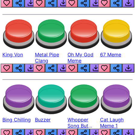
King Von
Metal Pipe
Oh My God
67 Meme
Clang
Meme
Bing Chilling
Buzzer
Whopper
Cat Laugh
Song But
Meme 1
Louder