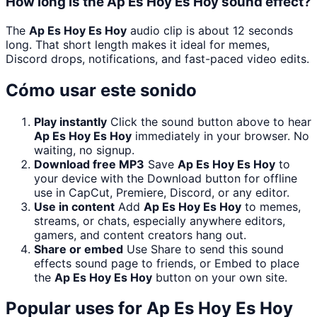
How long is the Ap Es Hoy Es Hoy sound effect?
The
Ap Es Hoy Es Hoy
audio clip is about 12 seconds
long. That short length makes it ideal for memes,
Discord drops, notifications, and fast-paced video edits.
Cómo usar este sonido
Play instantly
Click the sound button above to hear
Ap Es Hoy Es Hoy
immediately in your browser. No
waiting, no signup.
Download free MP3
Save
Ap Es Hoy Es Hoy
to
your device with the Download button for offline
use in CapCut, Premiere, Discord, or any editor.
Use in content
Add
Ap Es Hoy Es Hoy
to memes,
streams, or chats, especially anywhere editors,
gamers, and content creators hang out.
Share or embed
Use Share to send this sound
effects sound page to friends, or Embed to place
the
Ap Es Hoy Es Hoy
button on your own site.
Popular uses for
Ap Es Hoy Es Hoy