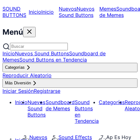
SOUND
Nuevos
Nuevos
Memes
Soundboa
Inicio
Inicio
BUTTONS
Sound Buttons
de Memes
Menú
Inicio
Nuevos Sound Buttons
Soundboard de
Memes
Sound Buttons en Tendencia
Categorías
Reproducir Aleatorio
Más Diversión
Iniciar Sesión
Registrarse
Inicio
Nuevos
Soundboard
Sound
Categorías
Repro
Sound
de Memes
Buttons
Aleato
Buttons
en
Tendencia
Nuevos
Sound Effects
Ap Es Hoy