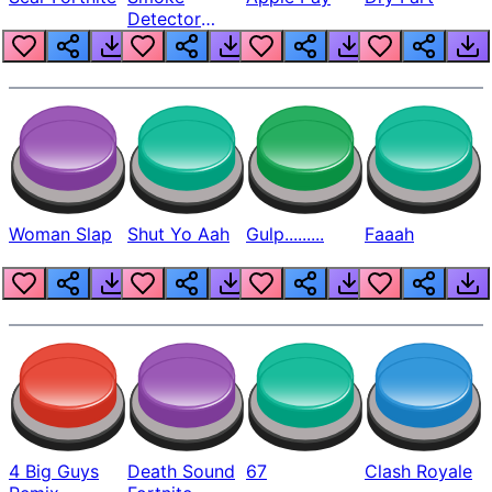
Detector
Beep
Woman Slap
Shut Yo Aah
Gulp.........
Faaah
4 Big Guys
Death Sound
67
Clash Royale