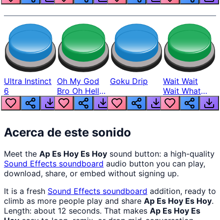
Ultra Instinct
Oh My God
Goku Drip
Wait Wait
6
Bro Oh Hell
Wait What
Nah Man
The Hell From
Lukas
Acerca de este sonido
Meet the
Ap Es Hoy Es Hoy
sound button: a high-quality
Sound Effects
soundboard
audio button you can play,
download, share, or embed without signing up.
It is a fresh
Sound Effects
soundboard
addition, ready to
climb as more people play and share
Ap Es Hoy Es Hoy
.
Length: about 12 seconds. That makes
Ap Es Hoy Es