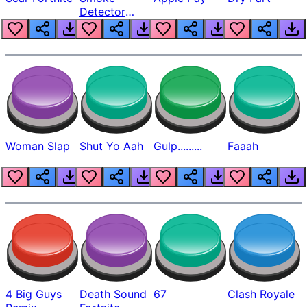
Detector
Beep
Woman Slap
Shut Yo Aah
Gulp.........
Faaah
4 Big Guys
Death Sound
67
Clash Royale