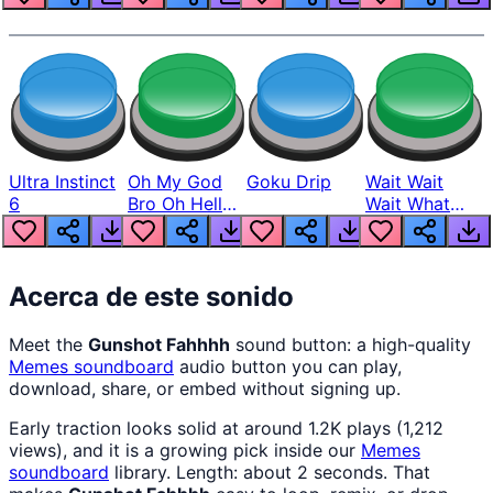
Ultra Instinct
Oh My God
Goku Drip
Wait Wait
6
Bro Oh Hell
Wait What
Nah Man
The Hell From
Lukas
Acerca de este sonido
Meet the
Gunshot Fahhhh
sound button: a high-quality
Memes
soundboard
audio button you can play,
download, share, or embed without signing up.
Early traction looks solid at around 1.2K plays (1,212
views), and it is a growing pick inside our
Memes
soundboard
library. Length: about 2 seconds. That