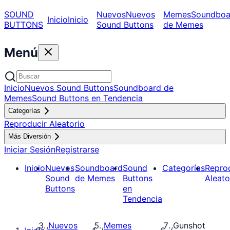
SOUND
Nuevos
Nuevos
Memes
Soundboa
Inicio
Inicio
BUTTONS
Sound Buttons
de Memes
Menú
Inicio
Nuevos Sound Buttons
Soundboard de
Memes
Sound Buttons en Tendencia
Categorías
Reproducir Aleatorio
Más Diversión
Iniciar Sesión
Registrarse
Inicio
Nuevos
Soundboard
Sound
Categorías
Repro
Sound
de Memes
Buttons
Aleato
Buttons
en
Tendencia
Nuevos
Memes
Gunshot