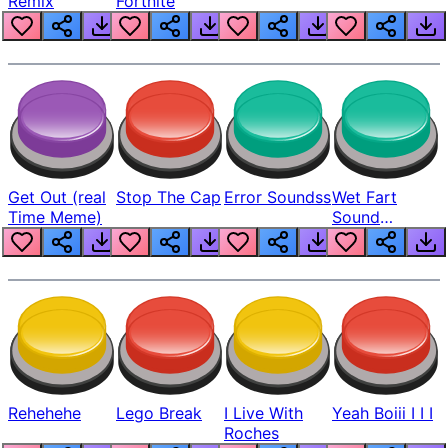
Remix
Fortnite
Get Out (real
Stop The Cap
Error Soundss
Wet Fart
Time Meme)
Sound
Realistic
Rehehehe
Lego Break
I Live With
Yeah Boiii I I I
Roches