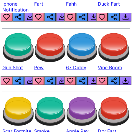
Iphone
Fart
Fahh
Duck Fart
Notification
Gun Shot
Pew
67 Diddy
Vine Boom
Scar Fortnite
Smoke
Apple Pay
Dry Fart