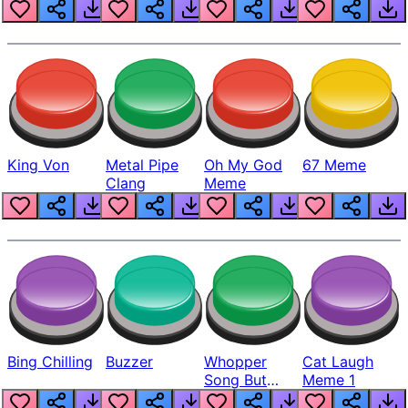
King Von
Metal Pipe
Oh My God
67 Meme
Clang
Meme
Bing Chilling
Buzzer
Whopper
Cat Laugh
Song But
Meme 1
Louder