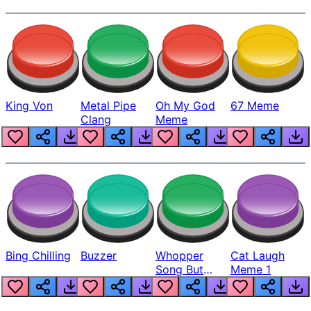
King Von
Metal Pipe
Oh My God
67 Meme
Clang
Meme
Bing Chilling
Buzzer
Whopper
Cat Laugh
Song But
Meme 1
Louder