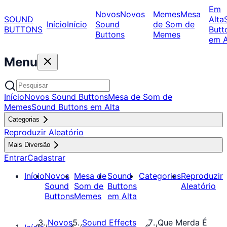
Em
Novos
Novos
Memes
Mesa
SOUND
Alta
Início
Início
Sound
de Som de
BUTTONS
Butt
Buttons
Memes
em A
Menu
Início
Novos Sound Buttons
Mesa de Som de
Memes
Sound Buttons em Alta
Categorias
Reproduzir Aleatório
Mais Diversão
Entrar
Cadastrar
Início
Novos
Mesa de
Sound
Categorias
Reproduzir
Sound
Som de
Buttons
Aleatório
Buttons
Memes
em Alta
Novos
Sound Effects
Que Merda É