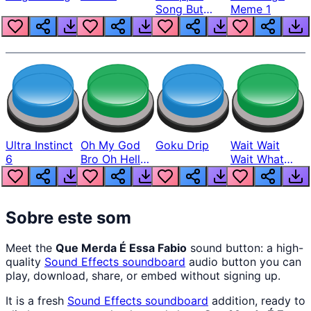
Song But
Meme 1
Louder
Ultra Instinct
Oh My God
Goku Drip
Wait Wait
6
Bro Oh Hell
Wait What
Nah Man
The Hell From
Lukas
Sobre este som
Meet the
Que Merda É Essa Fabio
sound button: a high-
quality
Sound Effects
soundboard
audio button you can
play, download, share, or embed without signing up.
It is a fresh
Sound Effects
soundboard
addition, ready to