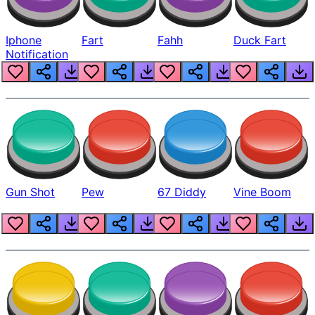
Iphone
Fart
Fahh
Duck Fart
Notification
Gun Shot
Pew
67 Diddy
Vine Boom