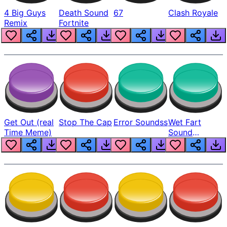
4 Big Guys
Death Sound
67
Clash Royale
Remix
Fortnite
Get Out (real
Stop The Cap
Error Soundss
Wet Fart
Time Meme)
Sound
Realistic