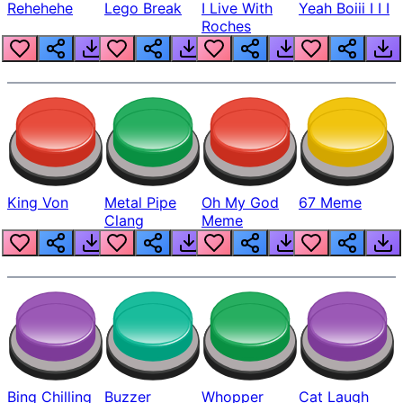
Rehehehe
Lego Break
I Live With
Yeah Boiii I I I
Roches
King Von
Metal Pipe
Oh My God
67 Meme
Clang
Meme
Bing Chilling
Buzzer
Whopper
Cat Laugh